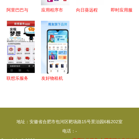
阿里巴巴与
应用程序市
向日葵远程
即时应用服
腾讯 谁的
场中的服务
控制 政务
务的技术推
中国数字经
变革 从软
服务终端设
广 机遇、
济版图更庞
件产品到智
备远程运维
挑战与落地
大？
慧生态
新方案
方案
联想乐服务
友好物租机
软件功能详
APP 创新
解与实际使
技术服务引
用指南
领租赁新体
验
地址：安徽省合肥市包河区靶场路15号景治园6栋202室
电话：-