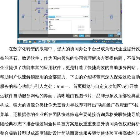
在数字化转型的浪潮中，强大的协同办公平台已成为现代企业提升效
益的基石。致远软件，作为国内领先的协同管理解决方案提供商，不仅为
企业提供了功能丰富的应用软件，更是打造了快捷高效的自助服务网站，
帮助用户快速解锁应用的全部潜力。下面的介绍将带您深入探索这款自助
服务的核心功能与引人之处：\n\n一、首页概览与自定义功能区\n打开致
远软件自助服务网站的界面，清晰地由视图卡片、品牌形象及顶部经典蓝
构成。强大的资源分类让你无需费力寻找即可呼出“功能推广教程新”下拉
菜单，还根据你的企业所在团队快速筛选主要链接咨询风格关联快捷导航
段经典标志下排合理逻辑全科科技方案建设重重要提升协同角色权威解析
整合极致转型以成高度辅助设计简洁而聚焦服务驱动使体验直接高效的步