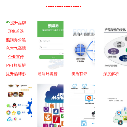
----------------
提升品牌形
通润环境智
美洽获评
深度解析
象首选 熊
慧维保 以
2023中国
SaaS模式
猫办公黑色
创新技术赋
软件技术最
应用软件服
大气高端企
能环境服务
佳AIGC应
务的未来之
业宣传PPT
新高度
用奖，助力
道
模板解析
智能客服创
新发展