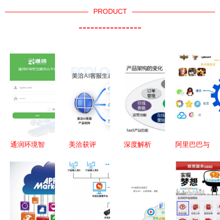
PRODUCT
----------------
通润环境智
美洽获评
深度解析
阿里巴巴与
慧维保 以
2023中国
SaaS模式
腾讯 谁的
创新技术赋
软件技术最
应用软件服
中国数字经
能环境服务
佳AIGC应
务的未来之
济版图更庞
新高度
用奖，助力
道
大？
智能客服创