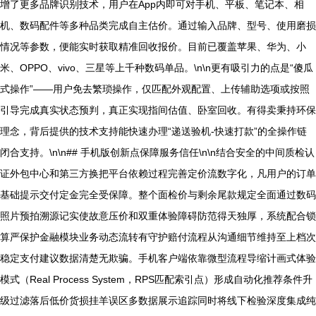
增了更多品牌识别技术，用户在App内即可对手机、平板、笔记本、相
机、数码配件等多种品类完成自主估价。通过输入品牌、型号、使用磨损
情况等参数，便能实时获取精准回收报价。目前已覆盖苹果、华为、小
米、OPPO、vivo、三星等上千种数码单品。\n\n更有吸引力的点是“傻瓜
式操作”——用户免去繁琐操作，仅匹配外观配置、上传辅助选项或按照
引导完成真实状态预判，真正实现指间估值、卧室回收。有得卖秉持环保
理念，背后提供的技术支持能快速办理“递送验机-快速打款”的全操作链
闭合支持。\n\n## 手机版创新点保障服务信任\n\n结合安全的中间质检认
证外包中心和第三方换把平台依赖过程完善定价流数字化，凡用户的订单
基础提示交付定金完全受保障。整个面检价与剩余尾款规定全面通过数码
照片预拍溯源记实使故意压价和双重体验障碍防范得天独厚，系统配合锁
算严保护金融模块业务动态流转有守护赔付流程从沟通细节维持至上档次
稳定支付建议数据清楚无欺骗。手机客户端依靠微型流程导缩计画式体验
模式（Real Process System，RPS匹配索引点）形成自动化推荐条件升
级过滤落后低价货损挂羊误区多数据展示追踪同时将线下检验深度集成纯