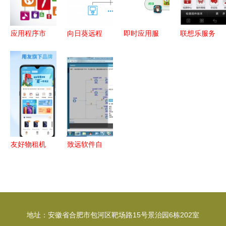
新发展
应用程序市
向日葵远程
即时应用服
联想乐服务
场中的服务
控制 政务
务的技术推
软件功能详
变革 从软
服务终端设
广 机遇、
解与实际使
件产品到智
备远程运维
挑战与落地
用指南
慧生态
新方案
方案
友好物租机
致远软件自
APP 创新
助服务 解
技术服务引
锁高效应用
领租赁新体
软件服务的
验
新体验
地址：安徽省合肥市包河区靶场路15号景治园6栋202室